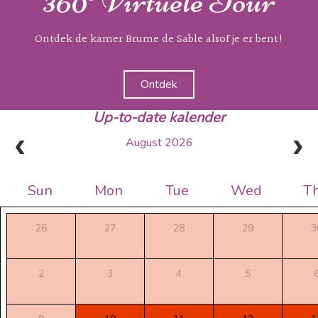
360° Virtuele Tour
Ontdek de kamer Brume de Sable alsof je er bent!
Ontdek
Up-to-date kalender
August 2026
Sun
Mon
Tue
Wed
T
26
27
28
29
3
2
3
4
5