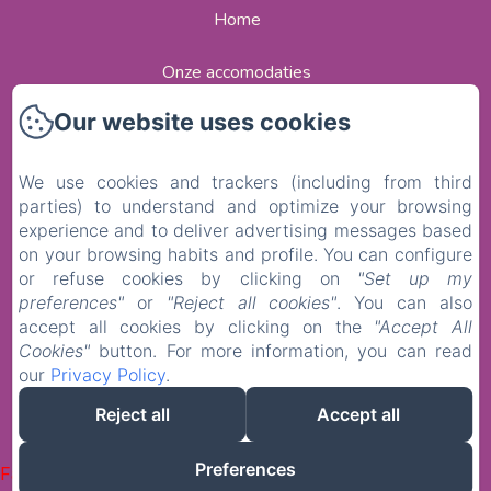
Home
Onze accomodaties
Our website uses cookies
Contact
Politique de confidentialité
We use cookies and trackers (including from third
parties) to understand and optimize your browsing
Informations légales
experience and to deliver advertising messages based
on your browsing habits and profile. You can configure
or refuse cookies by clicking on
"Set up my
Informations sur les cookies
preferences"
or
"Reject all cookies"
. You can also
accept all cookies by clicking on the
"Accept All
EN
FR
NL
Cookies"
button. For more information, you can read
our
Privacy Policy
.
Reject all
Accept all
Mogelijk gemaakt met Amenitiz
Preferences
Failed to load BookingEngine/index: Loading chunk 1322