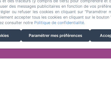
s et des traceurs (y compris de tiers) pour comprendre et 
fuser des messages publicitaires en fonction de vos préfére
régler ou refuser les cookies en cliquant sur "Paramétrer 
lement accepter tous les cookies en cliquant sur le bouton 
ez consulter notre
Politique de confidentialité
.
EN
FR
NL
okies
Paramétrer mes préférences
Accep
Créé par Amenitiz