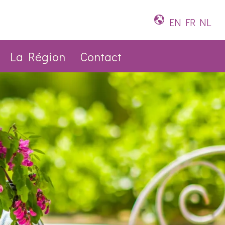
EN
FR
NL
La Région
Contact