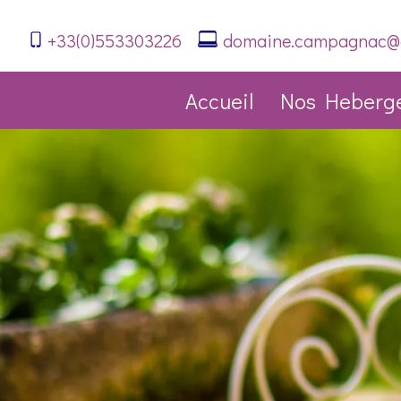
+33(0)553303226
domaine.campagnac@
Accueil
Nos Heberg